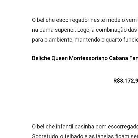
O beliche escorregador neste modelo vem 
na cama superior. Logo, a combinação das
para o ambiente, mantendo o quarto funcio
Beliche Queen Montessoriano Cabana Fam
R$3.172,
O beliche infantil casinha com escorregad
Sobretudo, o telhado e as janelas ficam s