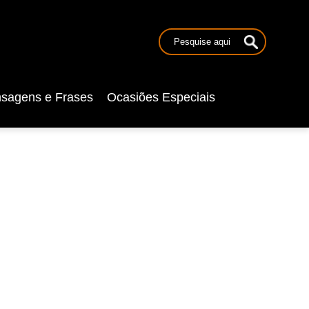
sagens e Frases
Ocasiões Especiais