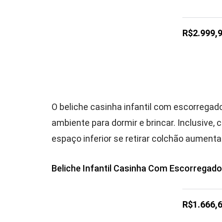
R$2.999,
O beliche casinha infantil com escorregad
ambiente para dormir e brincar. Inclusive,
espaço inferior se retirar colchão aumenta
Beliche Infantil Casinha Com Escorregado
R$1.666,