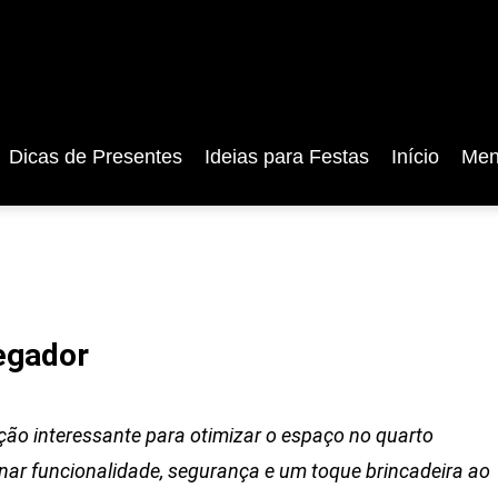
Dicas de Presentes
Ideias para Festas
Início
Men
egador
ão interessante para otimizar o espaço no quarto
ar funcionalidade, segurança e um toque brincadeira ao