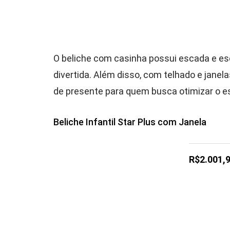
O beliche com casinha possui escada e es
divertida. Além disso, com telhado e jane
de presente para quem busca otimizar o e
Beliche Infantil Star Plus com Janela
R$2.001,