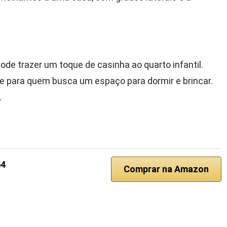
de trazer um toque de casinha ao quarto infantil.
nte para quem busca um espaço para dormir e brincar.
.
64
Comprar na Amazon