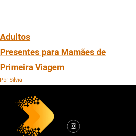
Adultos
Presentes para Mamães de
Primeira Viagem
Por Silvia