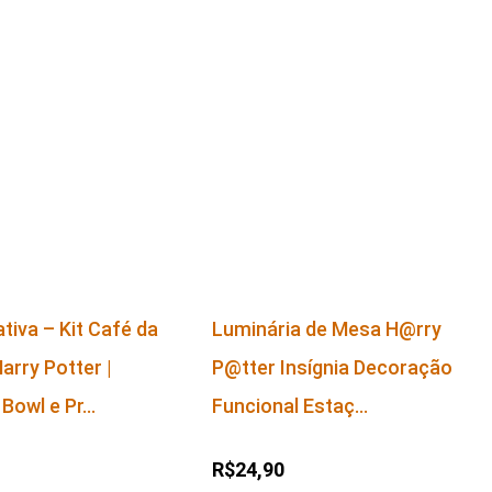
tiva – Kit Café da
Luminária de Mesa H@rry
arry Potter |
P@tter Insígnia Decoração
 Bowl e Pr…
Funcional Estaç…
R$24,90