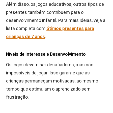
Além disso, os jogos educativos, outros tipos de
presentes também contribuem para o
desenvolvimento infantil. Para mais ideias, veja a
lista completa com
ótimos presentes para
crianças de 7 ano
s
.
Níveis de Interesse e Desenvolvimento
Os jogos devem ser desafiadores, mas não
impossíveis de jogar. Isso garante que as
crianças permaneçam motivadas, ao mesmo
tempo que estimulam o aprendizado sem
frustração.