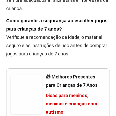
sempre adequados à faixa etária e interesses da
criança.
Como garantir a segurança ao escolher jogos
para crianças de 7 anos?
Verifique a recomendação de idade, o material
seguro e as instruções de uso antes de comprar
jogos para crianças de 7 anos.
🎁 Melhores Presentes
para Crianças de 7 Anos
Dicas para meninos,
meninas e crianças com
autismo.