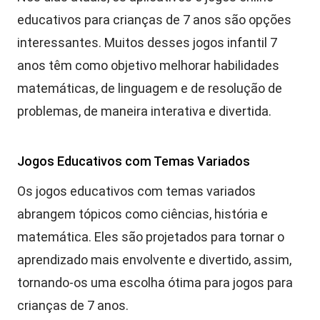
educativos para crianças de 7 anos são opções
interessantes. Muitos desses jogos infantil 7
anos têm como objetivo melhorar habilidades
matemáticas, de linguagem e de resolução de
problemas, de maneira interativa e divertida.
Jogos Educativos com Temas Variados
Os jogos educativos com temas variados
abrangem tópicos como ciências, história e
matemática. Eles são projetados para tornar o
aprendizado mais envolvente e divertido, assim,
tornando-os uma escolha ótima para jogos para
crianças de 7 anos.