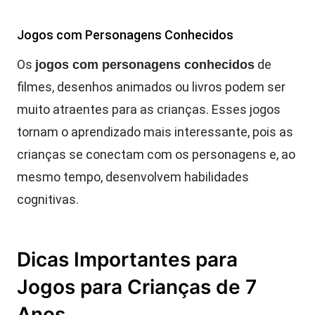
Jogos com Personagens Conhecidos
Os
de
jogos com personagens conhecidos
filmes, desenhos animados ou livros podem ser
muito atraentes para as crianças. Esses jogos
tornam o aprendizado mais interessante, pois as
crianças se conectam com os personagens e, ao
mesmo tempo, desenvolvem habilidades
cognitivas.
Dicas Importantes para
Jogos para Crianças de 7
Anos