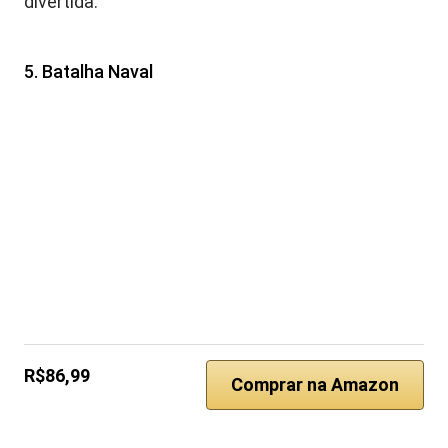
divertida.
5. Batalha Naval
R$86,99
Comprar na Amazon