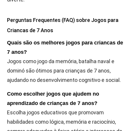
Perguntas Frequentes (FAQ) sobre Jogos para
Criancas de 7 Anos
Quais são os melhores jogos para criancas de
7 anos?
Jogos como jogo da memória, batalha naval e
dominó são ótimos para crianças de 7 anos,
ajudando no desenvolvimento cognitivo e social.
Como escolher jogos que ajudem no
aprendizado de crianças de 7 anos?
Escolha jogos educativos que promovam
habilidades como lógica, memória e raciocínio,