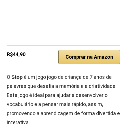
R$44,90
Comprar na Amazon
O
é um jogo jogo de criança de 7 anos de
Stop
palavras que desafia a memória e a criatividade.
Este jogo é ideal para ajudar a desenvolver o
vocabulário e a pensar mais rápido, assim,
promovendo a aprendizagem de forma divertida e
interativa.