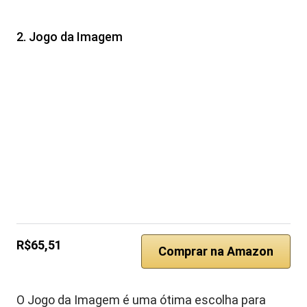
2. Jogo da Imagem
R$65,51
Comprar na Amazon
O Jogo da Imagem é uma ótima escolha para