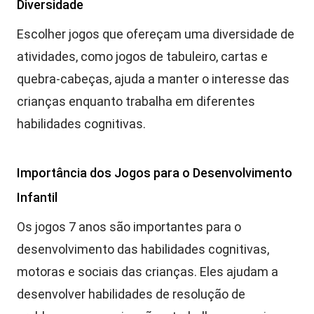
Diversidade
Escolher jogos que ofereçam uma diversidade de
atividades, como jogos de tabuleiro, cartas e
quebra-cabeças, ajuda a manter o interesse das
crianças enquanto trabalha em diferentes
habilidades cognitivas.
Importância dos Jogos para o Desenvolvimento
Infantil
Os jogos 7 anos são importantes para o
desenvolvimento das habilidades cognitivas,
motoras e sociais das crianças. Eles ajudam a
desenvolver habilidades de resolução de