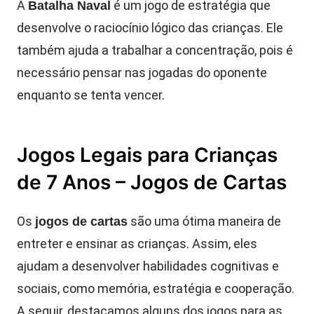
A
é um jogo de estratégia que
Batalha Naval
desenvolve o raciocínio lógico das crianças. Ele
também ajuda a trabalhar a concentração, pois é
necessário pensar nas jogadas do oponente
enquanto se tenta vencer.
Jogos Legais para Crianças
de 7 Anos – Jogos de Cartas
Os
são uma ótima maneira de
jogos de cartas
entreter e ensinar as crianças. Assim, eles
ajudam a desenvolver habilidades cognitivas e
sociais, como memória, estratégia e cooperação.
A seguir, destacamos alguns dos jogos para as