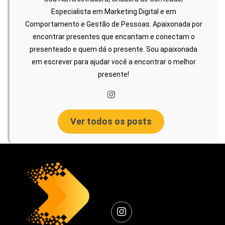
Especialista em Marketing Digital e em
Comportamento e Gestão de Pessoas. Apaixonada por
encontrar presentes que encantam e conectam o
presenteado e quem dá o presente. Sou apaixonada
em escrever para ajudar você a encontrar o melhor
presente!
Ver todos os posts