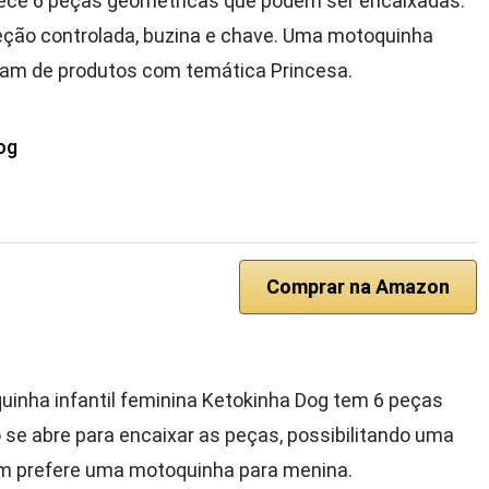
ece 6 peças geométricas que podem ser encaixadas.
reção controlada, buzina e chave. Uma motoquinha
tam de produtos com temática Princesa.
og
Comprar na Amazon
uinha infantil feminina Ketokinha Dog tem 6 peças
o se abre para encaixar as peças, possibilitando uma
em prefere uma motoquinha para menina.