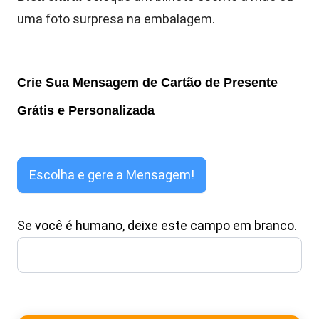
uma foto surpresa na embalagem.
Crie Sua Mensagem de Cartão de Presente
Grátis e Personalizada
Gerador
de
Escolha e gere a Mensagem!
Mensagem
para
Se você é humano, deixe este campo em branco.
Cartão
de
Presente