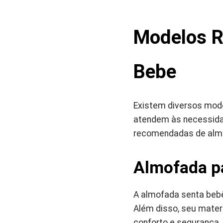
Modelos R
Bebe
Existem diversos mod
atendem às necessida
recomendadas de almo
Almofada p
A almofada senta bebê
Além disso, seu materi
conforto e segurança.