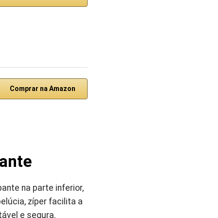
Comprar na Amazon
pante
nte na parte inferior,
úcia, zíper facilita a
ável e segura.