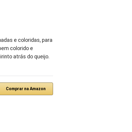
das e coloridas, para
bem colorido e
rinto atrás do queijo.
Comprar na Amazon