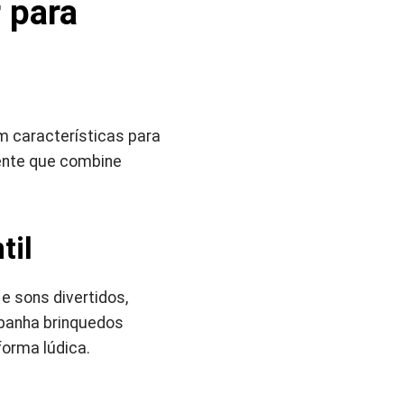
 para
 características para
ente que combine
til
e sons divertidos,
panha brinquedos
forma lúdica.