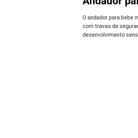
Andador par
O andador para bebe me
com travas de seguran
desenvolvimento senso