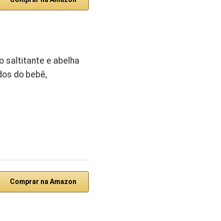
 saltitante e abelha
dos do bebê,
Comprar na Amazon