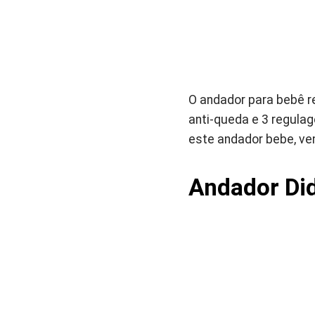
O andador para bebê r
anti-queda e 3 regulag
este andador bebe, ve
Andador Did