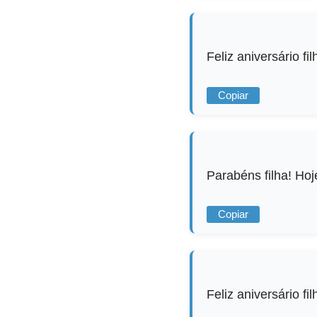
Feliz aniversário f
Copiar
Parabéns filha! Hoje
Copiar
Feliz aniversário f