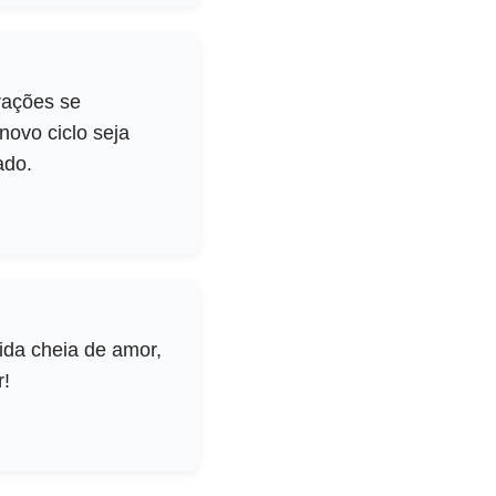
orações se
novo ciclo seja
ado.
ida cheia de amor,
r!