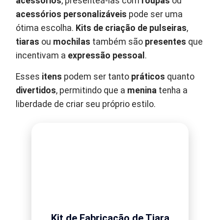
acessórios
, presenteá-las com
roupas
ou
acessórios personalizáveis
pode ser uma
ótima escolha.
Kits de criação de pulseiras
,
tiaras
ou
mochilas
também são
presentes
que
incentivam a
expressão pessoal
.
Esses
itens
podem ser tanto
práticos
quanto
divertidos
, permitindo que a
menina
tenha a
liberdade de criar seu próprio estilo.
Kit de Fabricação de Tiara