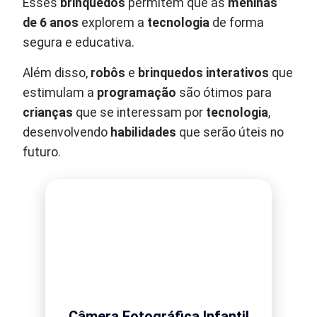
Esses
brinquedos
permitem que as
meninas
de 6 anos
explorem a
tecnologia
de forma
segura e educativa.
Além disso,
robôs
e
brinquedos interativos
que
estimulam a
programação
são ótimos para
crianças
que se interessam por
tecnologia
,
desenvolvendo
habilidades
que serão úteis no
futuro.
Câmera Fotográfica Infantil