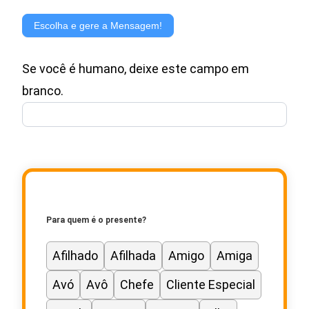
Gerador
de
Escolha e gere a Mensagem!
Mensagem
Se você é humano, deixe este campo em
para
branco.
Cartão
de
Presente
Para quem é o presente?
Afilhado
Afilhada
Amigo
Amiga
Avó
Avô
Chefe
Cliente Especial