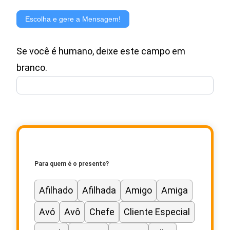
Gerador
de
Escolha e gere a Mensagem!
Mensagem
Se você é humano, deixe este campo em
para
branco.
Cartão
de
Presente
Para quem é o presente?
Afilhado
Afilhada
Amigo
Amiga
Avó
Avô
Chefe
Cliente Especial