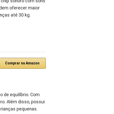
 e chip sonoro com sons
odem oferecer maior
nças até 30 kg.
Comprar na Amazon
 de equilíbrio. Com
o. Além disso, possui
 crianças pequenas.