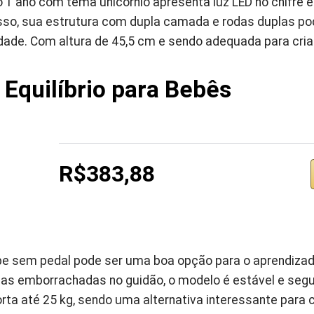
rio 1 ano com tema unicórnio apresenta luz LED no chifre
sso, sua estrutura com dupla camada e rodas duplas p
idade. Com altura de 45,5 cm e sendo adequada para cria
 Equilíbrio para Bebês
R$383,88
ebe sem pedal pode ser uma boa opção para o aprendizado
as emborrachadas no guidão, o modelo é estável e segur
rta até 25 kg, sendo uma alternativa interessante para