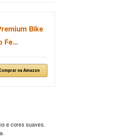
 Premium Bike
io Fe…
Comprar na Amazon
ais e cores suaves.
a.