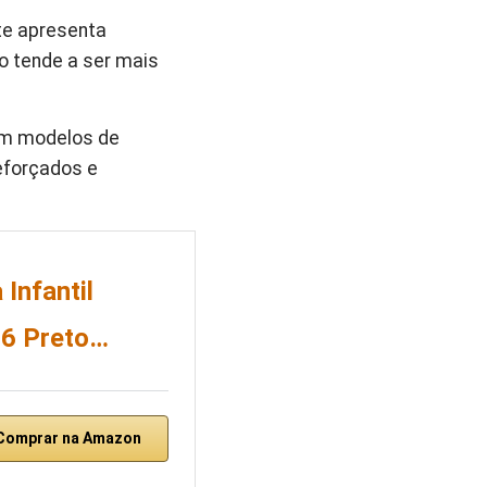
nte apresenta
o tende a ser mais
 Em modelos de
eforçados e
Infantil
16 Preto…
Comprar na Amazon