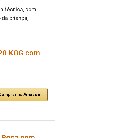
a técnica, com
 da criança,
o 20 KOG com
Comprar na Amazon
na Rosa com