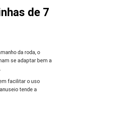
inhas de 7
amanho da roda, o
tumam se adaptar bem a
.
m facilitar o uso
anuseio tende a