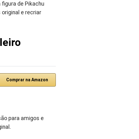
 figura de Pikachu
riginal e recriar
leiro
Comprar na Amazon
rsão para amigos e
inal.