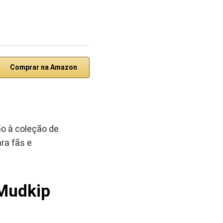
Comprar na Amazon
o à coleção de
ra fãs e
Mudkip