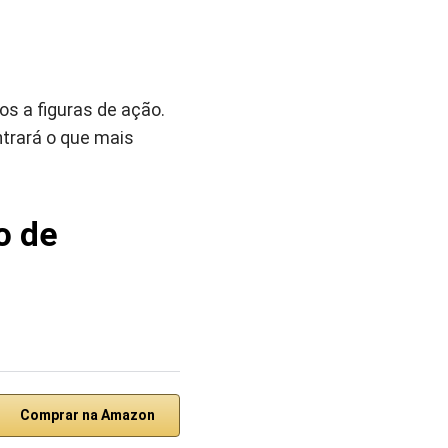
s a figuras de ação.
ntrará o que mais
o de
Comprar na Amazon