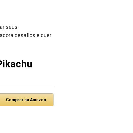
tar seus
dora desafios e quer
Pikachu
Comprar na Amazon