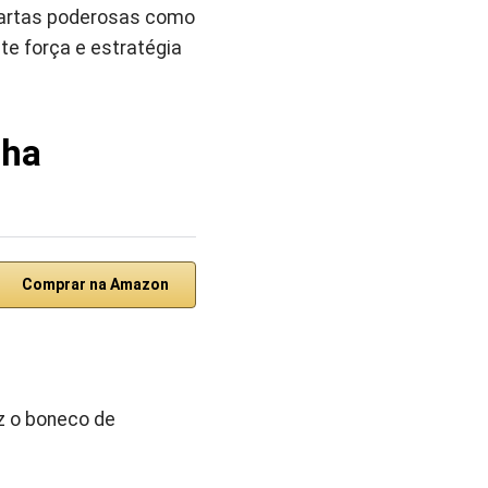
cartas poderosas como
e força e estratégia
lha
Comprar na Amazon
az o boneco de