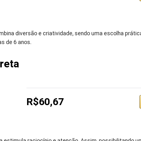
bina diversão e criatividade, sendo uma escolha prátic
as de 6 anos.
reta
R$60,67
 estimula raciocínio e atenção. Assim, possibilitando u