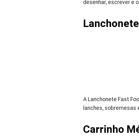
desenhar, escrever e o
Lanchonete
A Lanchonete Fast Food
lanches, sobremesas e
Carrinho M