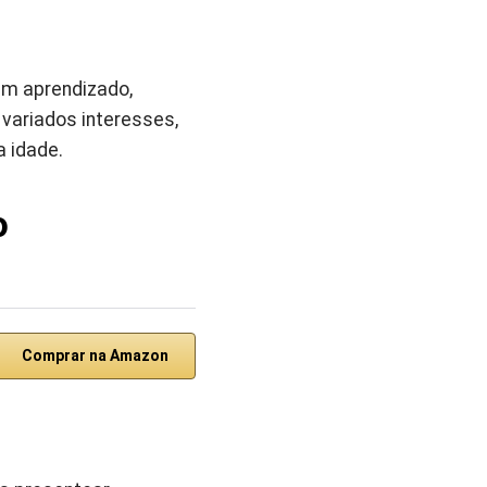
am aprendizado,
 variados interesses,
 idade.
o
Comprar na Amazon