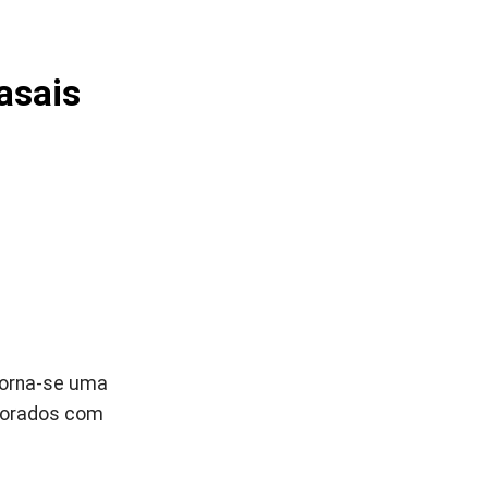
asais
torna-se uma
amorados com