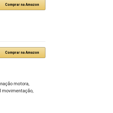
Comprar na Amazon
Comprar na Amazon
enação motora,
cil movimentação,
.