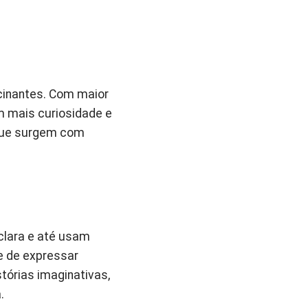
cinantes. Com maior
m mais curiosidade e
 que surgem com
lara e até usam
e de expressar
órias imaginativas,
.