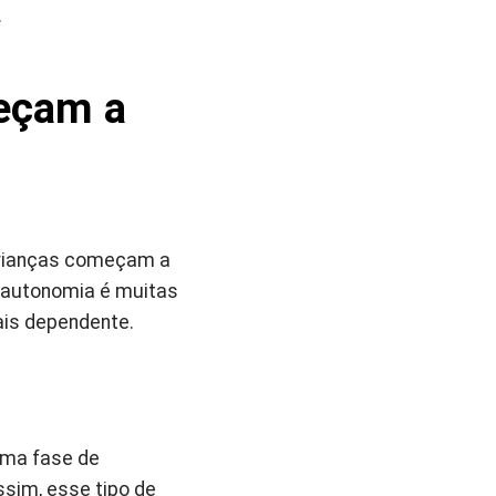
.
eçam a
crianças começam a
e autonomia é muitas
ais dependente.
uma fase de
ssim, esse tipo de