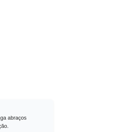
aga abraços
ção.