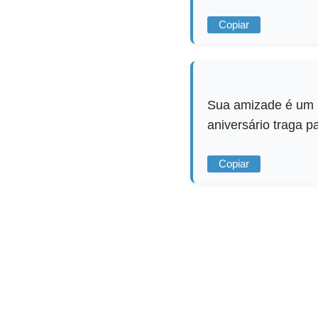
Copiar
Sua amizade é um p
aniversário traga pa
Copiar