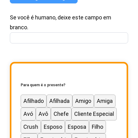
Mensagem
Se você é humano, deixe este campo em
para
branco.
Cartão
de
Presente
Para quem é o presente?
Afilhado
Afilhada
Amigo
Amiga
Avó
Avô
Chefe
Cliente Especial
Crush
Esposo
Esposa
Filho