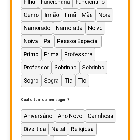
Filha
Funcionária
Funcionário
Genro
Irmão
Irmã
Mãe
Nora
Namorado
Namorada
Noivo
Noiva
Pai
Pessoa Especial
Primo
Prima
Professora
Professor
Sobrinha
Sobrinho
Sogro
Sogra
Tia
Tio
Qual o tom da mensagem?
Aniversário
Ano Novo
Carinhosa
Divertida
Natal
Religiosa