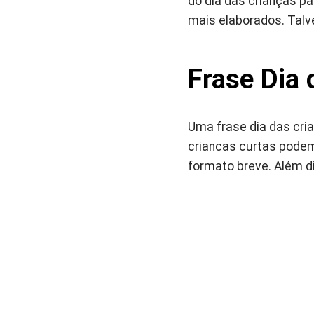
do dia das crianças pa
mais elaborados. Talv
Frase Dia 
Uma frase dia das cri
criancas curtas pode
formato breve. Além 