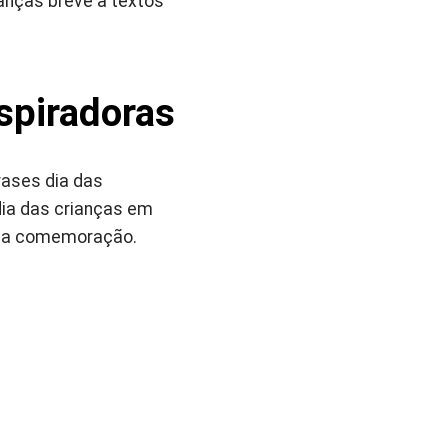
ianças breve a textos
nspiradoras
rases dia das
ia das crianças em
 da comemoração.