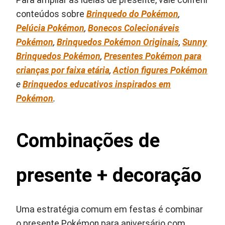
conteúdos sobre
Brinquedo do Pokémon
,
Pelúcia Pokémon
,
Bonecos Colecionáveis
Pokémon
,
Brinquedos Pokémon Originais
,
Sunny
Brinquedos Pokémon
,
Presentes Pokémon para
crianças por faixa etária
,
Action figures Pokémon
e
Brinquedos educativos inspirados em
Pokémon
.
Combinações de
presente + decoração
Uma estratégia comum em festas é combinar
o presente Pokémon para aniversário com