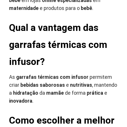
bebê
em lojas
online especializadas
em
maternidade
e produtos para o
bebê
.
Qual a vantagem das
garrafas térmicas com
infusor?
As
garrafas térmicas com infusor
permitem
criar
bebidas saborosas
e
nutritivas
, mantendo
a
hidratação
da
mamãe
de forma
prática
e
inovadora
.
Como escolher a melhor