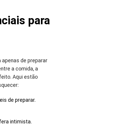
ciais para
a apenas de preparar
entre a comida, a
eito. Aqui estão
squecer:
is de preparar.
era intimista.