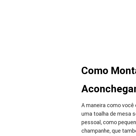
Como Monta
Aconchega
A maneira como você or
uma toalha de mesa so
pessoal, como pequen
champanhe, que també