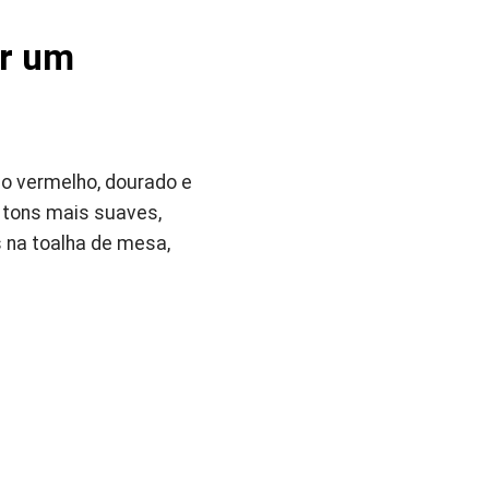
ar um
mo vermelho, dourado e
 tons mais suaves,
s na toalha de mesa,