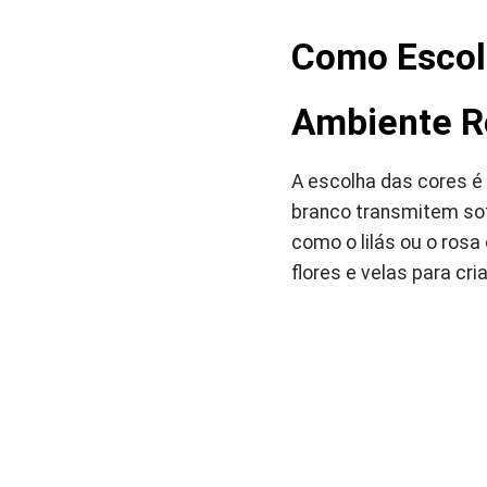
Como Escolh
Ambiente R
A escolha das cores é
branco transmitem sof
como o lilás ou o rosa
flores e velas para cri