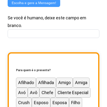
de
Escolha e gere a Mensagem!
Mensagem
Se você é humano, deixe este campo em
para
branco.
Cartão
de
Presente
Para quem é o presente?
Afilhado
Afilhada
Amigo
Amiga
Avó
Avô
Chefe
Cliente Especial
Crush
Esposo
Esposa
Filho