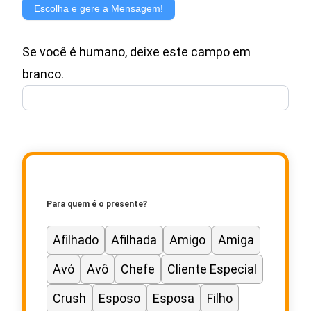
de
Escolha e gere a Mensagem!
Mensagem
Se você é humano, deixe este campo em
para
branco.
Cartão
de
Presente
Para quem é o presente?
Afilhado
Afilhada
Amigo
Amiga
Avó
Avô
Chefe
Cliente Especial
Crush
Esposo
Esposa
Filho