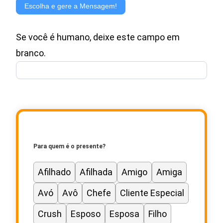
de
Escolha e gere a Mensagem!
Mensagem
Se você é humano, deixe este campo em
para
branco.
Cartão
de
Presente
Para quem é o presente?
Afilhado
Afilhada
Amigo
Amiga
Avó
Avô
Chefe
Cliente Especial
Crush
Esposo
Esposa
Filho