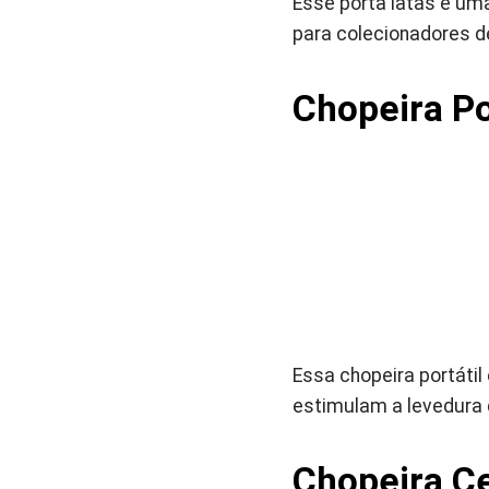
Esse porta latas é uma
para colecionadores d
Chopeira Por
Essa chopeira portáti
estimulam a levedura d
Chopeira Ce