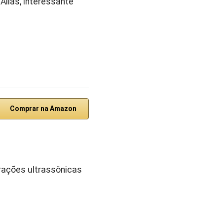
Aliás, interessante
Comprar na Amazon
brações ultrassônicas