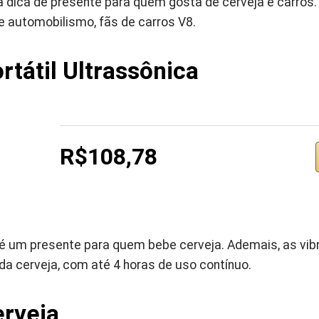
 dica de presente para quem gosta de cerveja e carros. 
e automobilismo, fãs de carros V8.
tátil Ultrassônica ‎
R$108,78
l é um presente para quem bebe cerveja. Ademais, as vi
a cerveja, com até 4 horas de uso contínuo.
rveja ‎