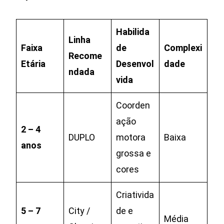
Habilida
Linha
Faixa
de
Complexi
Recome
Etária
Desenvol
dade
ndada
vida
Coorden
ação
2 – 4
DUPLO
motora
Baixa
anos
grossa e
cores
Criativida
5 – 7
City /
de e
Média