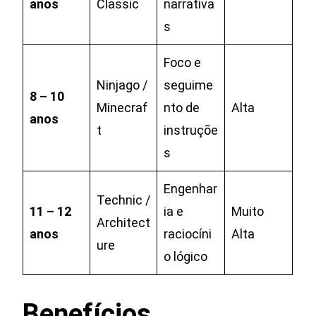
anos
Classic
narrativa
s
Foco e
Ninjago /
seguime
8 – 10
Minecraf
nto de
Alta
anos
t
instruçõe
s
Engenhar
Technic /
11 – 12
ia e
Muito
Architect
anos
raciocíni
Alta
ure
o lógico
Benefícios