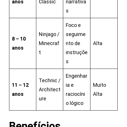
anos
Classic
narrativa
s
Foco e
Ninjago /
seguime
8 – 10
Minecraf
nto de
Alta
anos
t
instruçõe
s
Engenhar
Technic /
11 – 12
ia e
Muito
Architect
anos
raciocíni
Alta
ure
o lógico
Benefícios