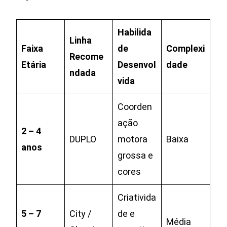
Habilida
Linha
Faixa
de
Complexi
Recome
Etária
Desenvol
dade
ndada
vida
Coorden
ação
2 – 4
DUPLO
motora
Baixa
anos
grossa e
cores
Criativida
5 – 7
City /
de e
Média