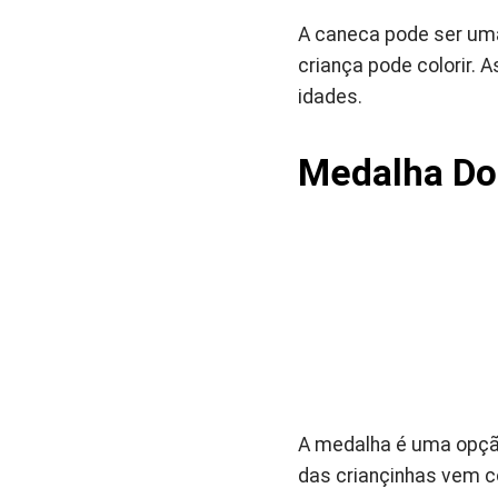
A caneca pode ser uma 
criança pode colorir. 
idades.
Medalha Dou
A medalha é uma opção
das criançinhas vem c