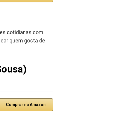
ões cotidianas com
tear quem gosta de
Sousa)
Comprar na Amazon