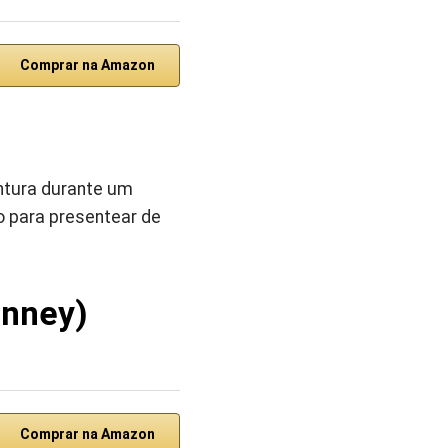
Comprar na Amazon
ntura durante um
 para presentear de
inney)
Comprar na Amazon