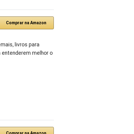
Comprar na Amazon
emais, livros para
a entenderem melhor o
Comprar na Amazon