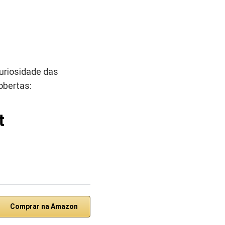
curiosidade das
obertas:
t
Comprar na Amazon