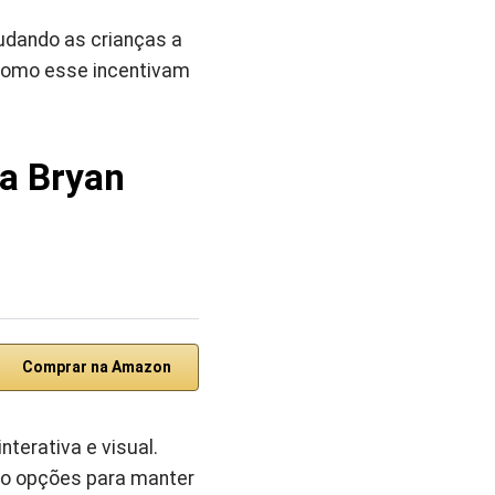
judando as crianças a
s como esse incentivam
ra Bryan
Comprar na Amazon
nterativa e visual.
o opções para manter