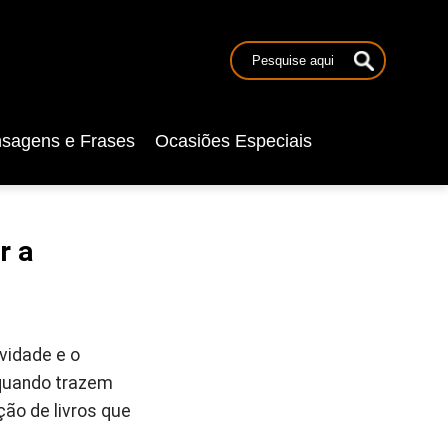
sagens e Frases
Ocasiões Especiais
r a
ividade e o
 quando trazem
ão de livros que