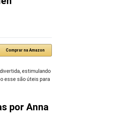
len
Comprar na Amazon
divertida, estimulando
mo esse são úteis para
as por Anna