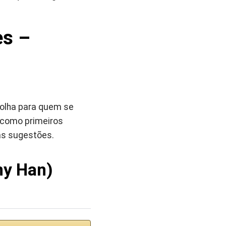
es –
olha para quem se
s como primeiros
as sugestões.
ny Han)