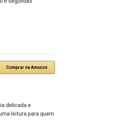
io e segundas
Comprar na Amazon
ia delicada e
 uma leitura para quem