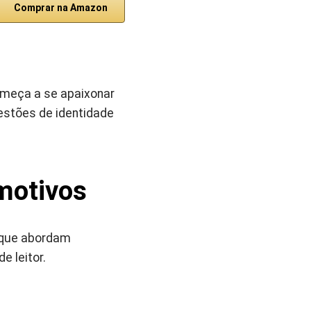
Comprar na Amazon
omeça a se apaixonar
estões de identidade
motivos
 que abordam
 leitor.