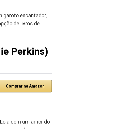
m garoto encantador,
pção de livros de
ie Perkins)
Comprar na Amazon
e Lola com um amor do