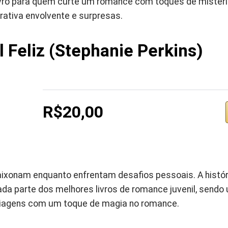
ivro para quem curte um romance com toques de mistér
ativa envolvente e surpresas.
al Feliz (Stephanie Perkins)
R$20,00
aixonam enquanto enfrentam desafios pessoais. A histór
ada parte dos melhores livros de romance juvenil, sendo
viagens com um toque de magia no romance.