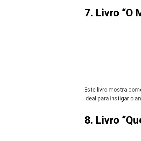
7
.
Livro
“O M
Este livro mostra com
ideal para instigar o a
8
.
Livro
“Qu