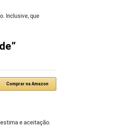
 Inclusive, que
ade”
Comprar na Amazon
oestima e aceitação.