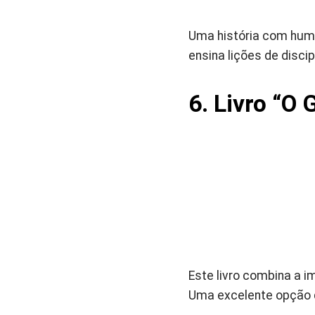
Uma história com humo
ensina lições de disci
6
.
Livro
“O 
Este livro combina a 
Uma excelente opção d