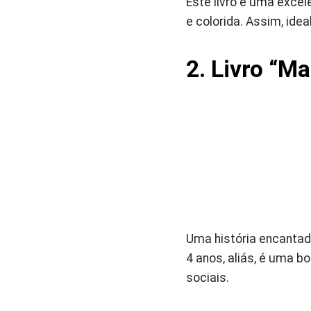
Este livro é uma exce
e colorida. Assim, ide
2. Livro
“Ma
Uma história encantado
4 anos, aliás, é uma b
sociais.