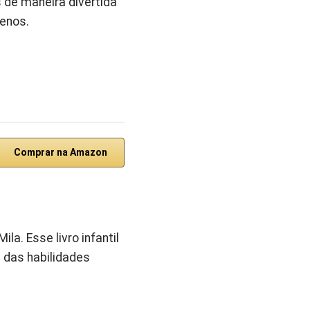
 de maneira divertida
uenos.
Comprar na Amazon
a. Esse livro infantil
 das habilidades