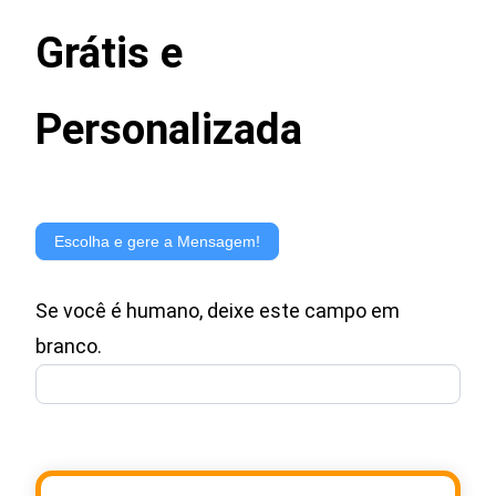
Grátis e
Personalizada
Gerador
de
Escolha e gere a Mensagem!
Mensagem
Se você é humano, deixe este campo em
para
branco.
Cartão
de
Presente