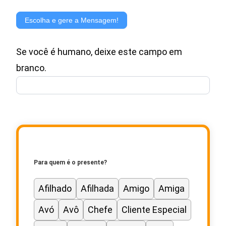
Gerador
de
Escolha e gere a Mensagem!
Mensagem
Se você é humano, deixe este campo em
para
branco.
Cartão
de
Presente
Para quem é o presente?
Afilhado
Afilhada
Amigo
Amiga
Avó
Avô
Chefe
Cliente Especial