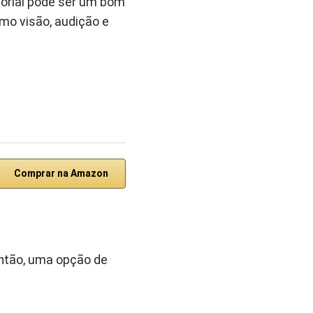
sorial pode ser um bom
omo visão, audição e
Comprar na Amazon
ntão, uma opção de