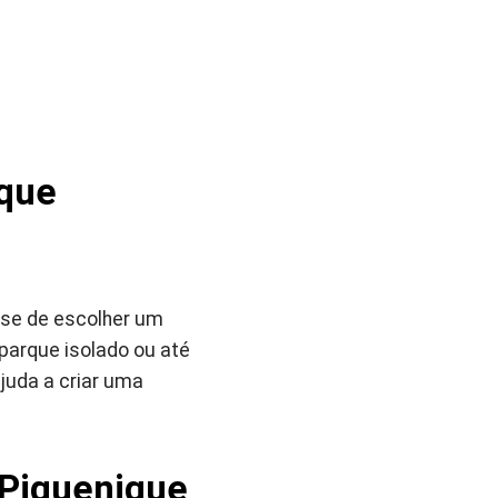
ique
e-se de escolher um
 parque isolado ou até
uda a criar uma
 Piquenique