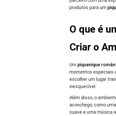
parceiro com uma expe
produtos para um
piq
O que é u
Criar o Am
Um
piquenique român
momentos especiais a d
escolher um lugar tra
inesquecível.
Além disso, o ambient
aconchego, como um
suave e uma música am