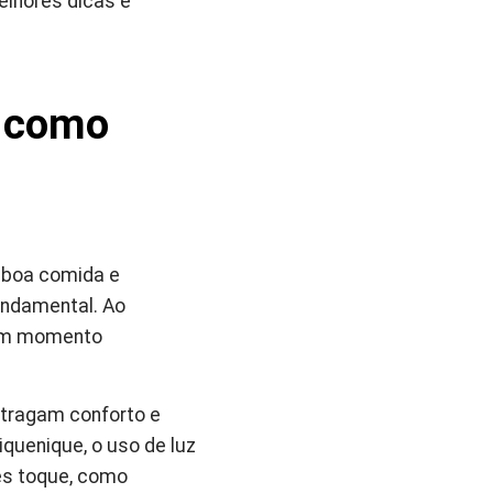
elhores dicas e
e como
, boa comida e
fundamental. Ao
a um momento
 tragam conforto e
quenique, o uso de luz
es toque, como