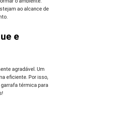
formar o ambiente.
estejam ao alcance de
nto.
que e
mente agradável. Um
 eficiente. Por isso,
 garrafa térmica para
s!