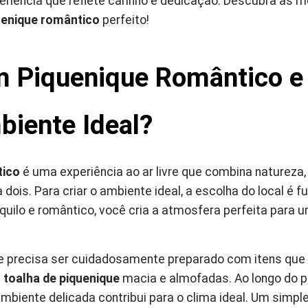
riência que reflete carinho e dedicação. Descubra as m
uenique romântico
perfeito!
m Piquenique Romântico 
biente Ideal?
tico
é uma experiência ao ar livre que combina natureza
ois. Para criar o ambiente ideal, a escolha do local é 
nquilo e romântico, você cria a atmosfera perfeita par
e precisa ser cuidadosamente preparado com itens que
a
toalha de piquenique
macia e almofadas. Ao longo do pi
biente delicada contribui para o clima ideal. Um simpl