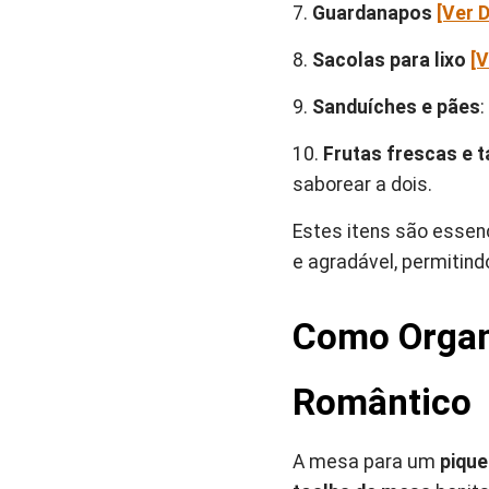
7.
Guardanapos
[Ver 
8.
Sacolas para lixo
[V
9.
Sanduíches e pães
:
10.
Frutas frescas e t
saborear a dois.
Estes itens são essenc
e agradável, permitin
Como Organ
Romântico
A mesa para um
pique