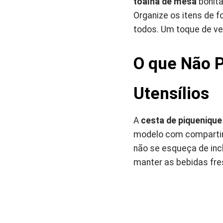
toalha de mesa
bonita
Organize os itens de 
todos. Um toque de ve
O que Não P
Utensílios
A
cesta de piquenique
modelo com compartime
não se esqueça de inc
manter as bebidas fres