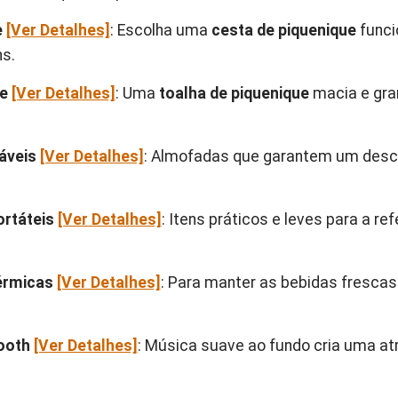
e
[Ver Detalhes]
: Escolha uma
cesta de piquenique
funci
ns.
e
[Ver Detalhes]
: Uma
toalha de piquenique
macia e gra
áveis
[Ver Detalhes]
: Almofadas que garantem um desc
ortáteis
[Ver Detalhes]
: Itens práticos e leves para a r
érmicas
[Ver Detalhes]
: Para manter as bebidas frescas
ooth
[Ver Detalhes]
: Música suave ao fundo cria uma a