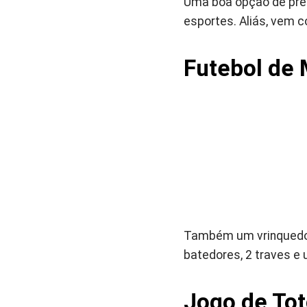
Uma boa opção de pres
esportes. Aliás, vem c
Futebol de 
Também um vrinquedo 
batedores, 2 traves e 
Jogo de Tot