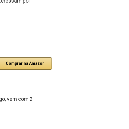
nteressam por
Comprar na Amazon
go, vem com 2