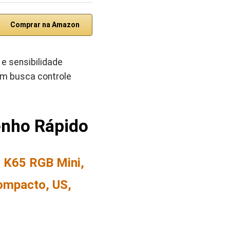
Comprar na Amazon
e sensibilidade
em busca controle
enho Rápido
 K65 RGB Mini,
ompacto, US,