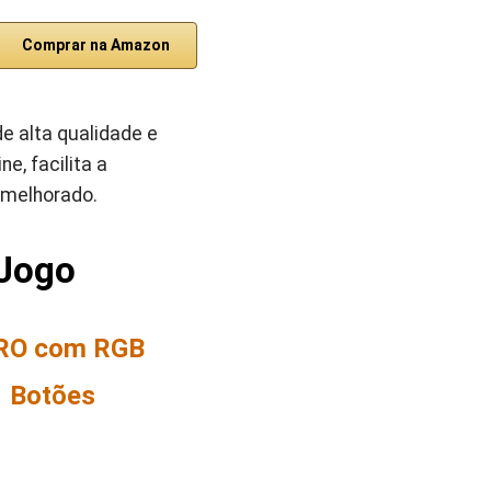
Comprar na Amazon
e alta qualidade e
e, facilita a
 melhorado.
 Jogo
ERO com RGB
1 Botões