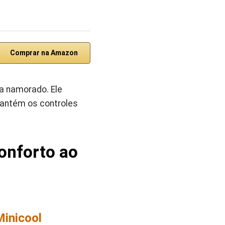
Comprar na Amazon
a namorado. Ele
mantém os controles
Conforto ao
Minicool