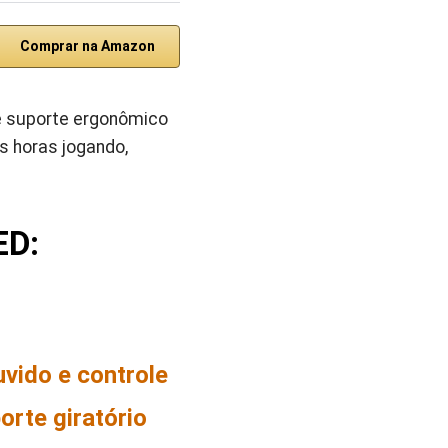
Comprar na Amazon
e suporte ergonômico
s horas jogando,
ED:
vido e controle
rte giratório