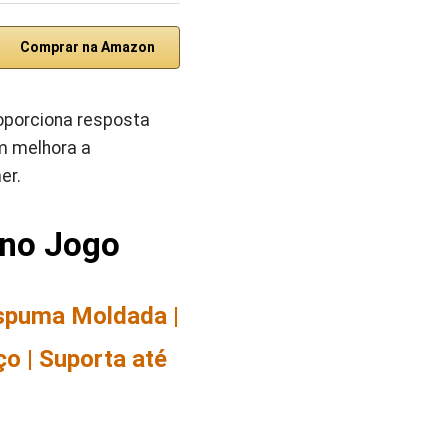
Comprar na Amazon
oporciona resposta
ém melhora a
er.
 no Jogo
spuma Moldada |
o | Suporta até