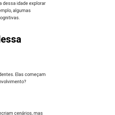
a dessa idade explorar
xemplo, algumas
ognitivas.
Nessa
ndentes. Elas começam
envolvimento?
recriam cenários, mas