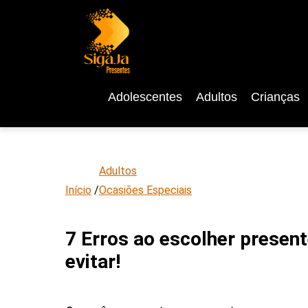
Adolescentes
Adultos
Crianças
Adultos
Início
/
Ocasiões Especiais
7 Erros ao escolher presen
evitar!