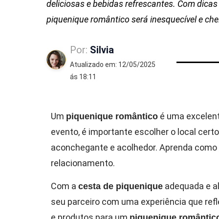
deliciosas e bebidas refrescantes. Com dicas
piquenique romântico será inesquecível e che
Por:
Silvia
Atualizado em: 12/05/2025
ás 18:11
Um
é uma excelent
piquenique romântico
evento, é importante escolher o local cert
aconchegante e acolhedor. Aprenda como 
relacionamento.
Com a
adequada e al
cesta de piquenique
seu parceiro com uma experiência que refl
e produtos para um
piquenique romântic