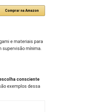
Comprar na Amazon
igami e materiais para
m supervisão mínima.
escolha consciente
s são exemplos dessa