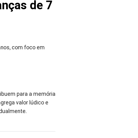
nças de 7
anos, com foco em
tribuem para a memória
grega valor lúdico e
idualmente.