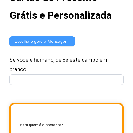
Grátis e Personalizada
Gerador
de
Escolha e gere a Mensagem!
Mensagem
Se você é humano, deixe este campo em
para
branco.
Cartão
de
Presente
Para quem é o presente?