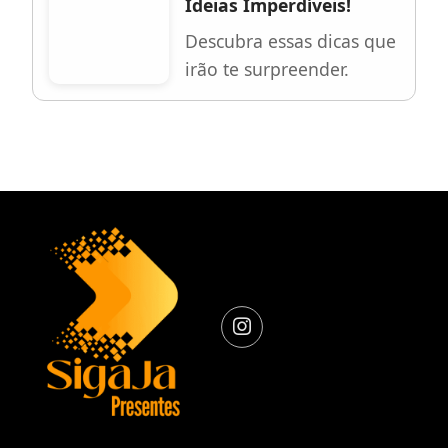
Ideias Imperdíveis!
Descubra essas dicas que
irão te surpreender.