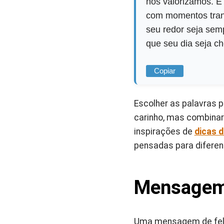
nós valorizamos. É
com momentos tranq
seu redor seja semp
que seu dia seja ch
Copiar
Escolher as palavras 
carinho, mas combina
inspirações de
dicas 
pensadas para diferent
Mensagem 
Uma mensagem de feliz 