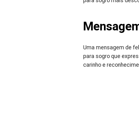
para sogro mais descon
Mensagem 
Uma mensagem de feliz
para sogro que expre
carinho e reconhecime