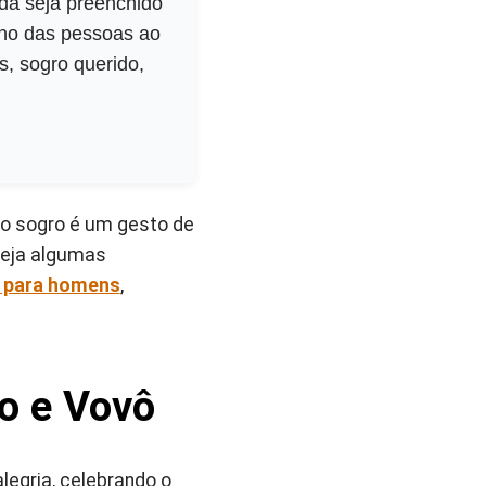
da seja preenchido
nho das pessoas ao
s, sogro querido,
o sogro é um gesto de
Veja algumas
s para homens
,
o e Vovô
legria, celebrando o