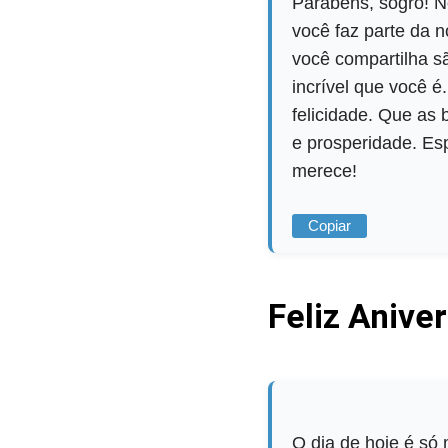
Parabéns, sogro! N
você faz parte da n
você compartilha sã
incrível que você 
felicidade. Que a
e prosperidade. Es
merece!
Copiar
Feliz Anive
O dia de hoje é só