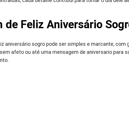
traídas, cada detalhe contribui para tornar o dia dele a
de Feliz Aniversário Sogr
 aniversário sogro pode ser simples e marcante, com gr
ssem afeto ou até uma mensagem de aniversario para s
nto.