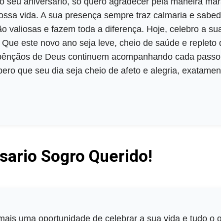
o seu aniversário, só quero agradecer pela maneira ma
ossa vida. A sua presença sempre traz calmaria e sabedo
o valiosas e fazem toda a diferença. Hoje, celebro a su
é. Que este novo ano seja leve, cheio de saúde e replet
s bênçãos de Deus continuem acompanhando cada passo 
pero que seu dia seja cheio de afeto e alegria, exatame
rsario Sogro Querido!
 mais uma oportunidade de celebrar a sua vida e tudo o 