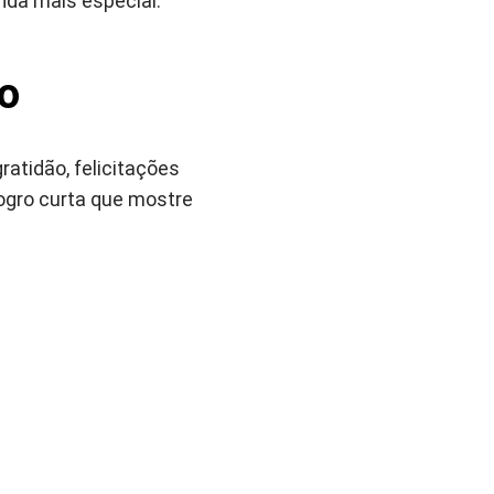
inda mais especial.
o
atidão, felicitações
ogro curta que mostre