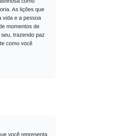
ravilhosa como
ria. As lições que
a vida e a pessoa
o de momentos de
seu, trazendo paz
nte como você
que você representa